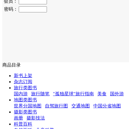
会员：
密码：
商品目录
新书上架
杂志订阅
旅行类图书
国内游
旅行随笔
"孤独星球"旅行指南
美食
国外游
地图类图书
世界分国地图
自驾旅行图
交通地图
中国分省地图
摄影类图书
画册
摄影技法
科普百科