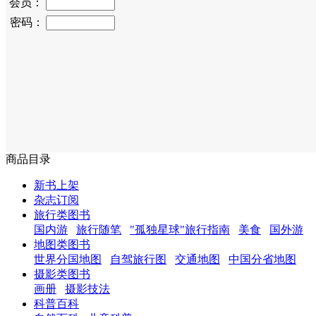
会员：
密码：
商品目录
新书上架
杂志订阅
旅行类图书
国内游
旅行随笔
"孤独星球"旅行指南
美食
国外游
地图类图书
世界分国地图
自驾旅行图
交通地图
中国分省地图
摄影类图书
画册
摄影技法
科普百科