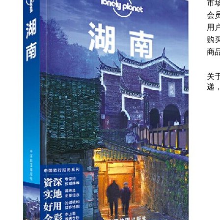
市
会
用
购
商
关
递